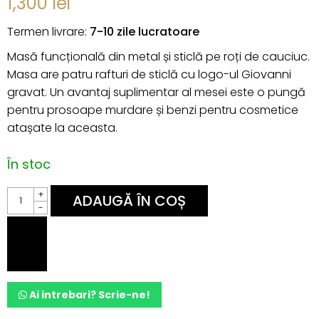
1,300
lei
Termen livrare:
7-10 zile lucratoare
Masă funcțională din metal și sticlă pe roți de cauciuc.
Masa are patru rafturi de sticlă cu logo-ul Giovanni
gravat. Un avantaj suplimentar al mesei este o pungă
pentru prosoape murdare și benzi pentru cosmetice
atașate la aceasta.
În stoc
UCENIC
+
ADAUGĂ ÎN COȘ
de
-
lucru
quantity
Ai intrebari? Scrie-ne!