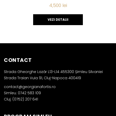
4,500
lei
VEZI DETALII
CONTACT
Strada Gheorghe Lazăr L13-L14 455300 Șimleu Silvaniei
Strada Traian Vuia 91, Cluj-Napoca 400419
contact@georgianafortis.ro
Simleu: 0742 583 109
Cluj: (0752) 207 641