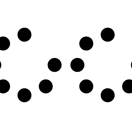
AT
TE