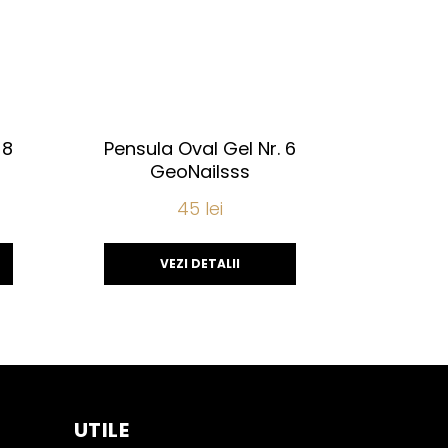
 8
Pensula Oval Gel Nr. 6
GeoNailsss
45
lei
VEZI DETALII
UTILE