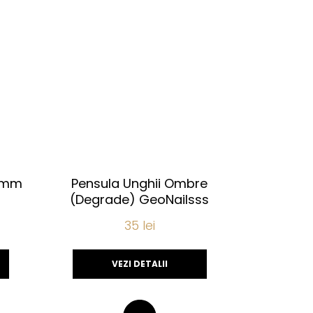
 9mm
Pensula Unghii Ombre
(Degrade) GeoNailsss
35
lei
VEZI DETALII