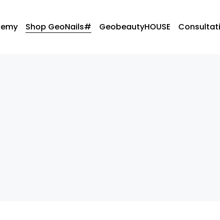
demy
Shop GeoNails#
GeobeautyHOUSE
Consultati