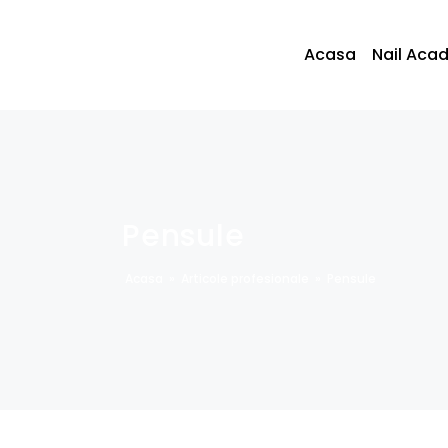
Acasa
Nail Aca
Pensule
Acasa
»
Articole profesionale
»
Pensule