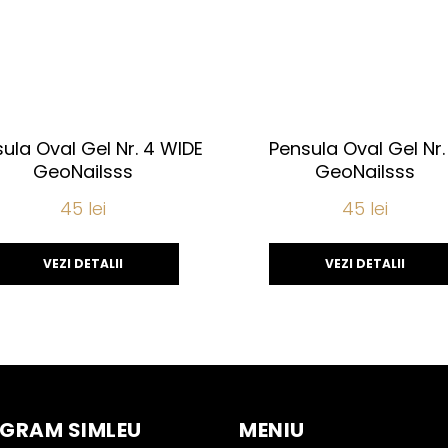
ula Oval Gel Nr. 4 WIDE
Pensula Oval Gel Nr.
GeoNailsss
GeoNailsss
45
lei
45
lei
VEZI DETALII
VEZI DETALII
GRAM SIMLEU
MENIU