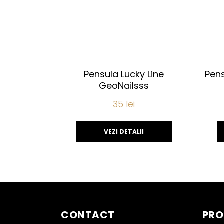
Pensula Lucky Line
Pens
GeoNailsss
35
lei
VEZI DETALII
CONTACT
PRO