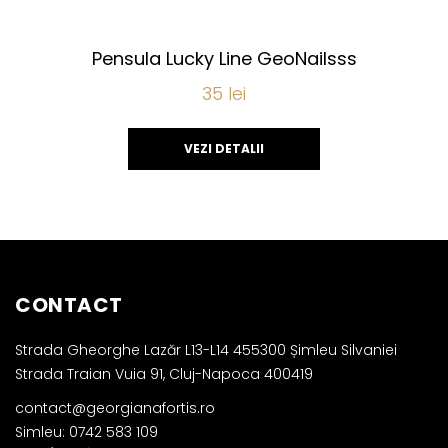
Pensula Lucky Line GeoNailsss
35
lei
VEZI DETALII
CONTACT
Strada Gheorghe Lazăr L13-L14 455300 Șimleu Silvaniei
Strada Traian Vuia 91, Cluj-Napoca 400419
contact@georgianafortis.ro
Simleu: 0742 583 109