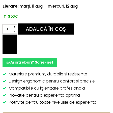
Livrare:
marți, 11 aug. - miercuri, 12 aug.
În stoc
Pensula
+
ADAUGĂ ÎN COȘ
Liner
-
0
Short
6mm
GeoNailsss
quantity
Ai intrebari? Scrie-ne!
Materiale premium, durabile si rezistente
Design ergonomic pentru confort si precizie
Compatibile cu igienizare profesionala
Inovatie pentru o experienta optima
Potrivite pentru toate nivelurile de experienta