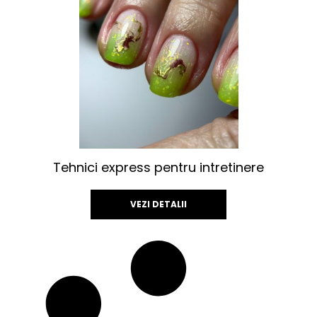
Tehnici express pentru intretinere
VEZI DETALII
Acest
produs
are
mai
multe