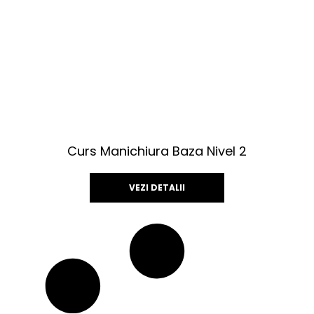
Curs Manichiura Baza Nivel 2
VEZI DETALII
Acest
produs
are
mai
multe
variații.