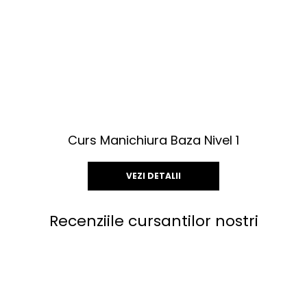
Curs Manichiura Baza Nivel 1
VEZI DETALII
Acest
Recenziile cursantilor nostri
produs
are
mai
multe
variații.