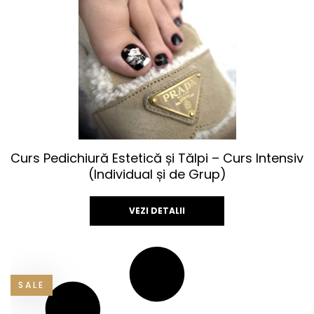
Curs Pedichiură Estetică și Tălpi – Curs Intensiv
(Individual și de Grup)
VEZI DETALII
Acest
produs
are
SALE
mai
multe