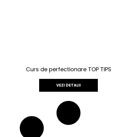
Curs de perfectionare TOP TIPS
VEZI DETALII
Acest
produs
are
mai
multe