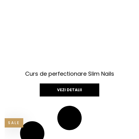
Curs de perfectionare Slim Nails
VEZI DETALII
Acest
produs
are
SALE
mai
multe