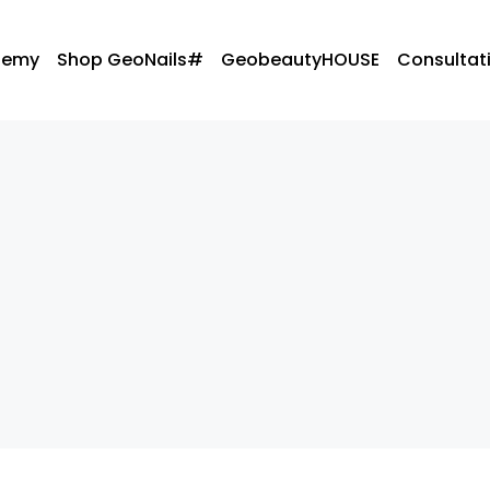
demy
Shop GeoNails#
GeobeautyHOUSE
Consultati