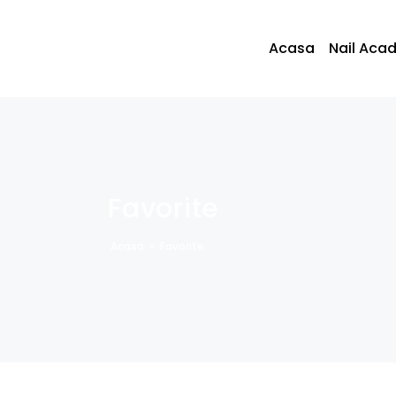
Acasa
Nail Aca
Favorite
Acasa
»
Favorite