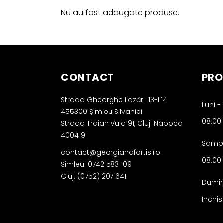
Nu au fost adaugate produse.
CONTACT
PRO
Strada Gheorghe Lazăr L13-L14
Luni - 
455300 Șimleu Silvaniei
08:00
Strada Traian Vuia 91, Cluj-Napoca
400419
Samb
contact@georgianafortis.ro
08:00
Simleu: 0742 583 109
Cluj: (0752) 207 641
Dumin
Inchis