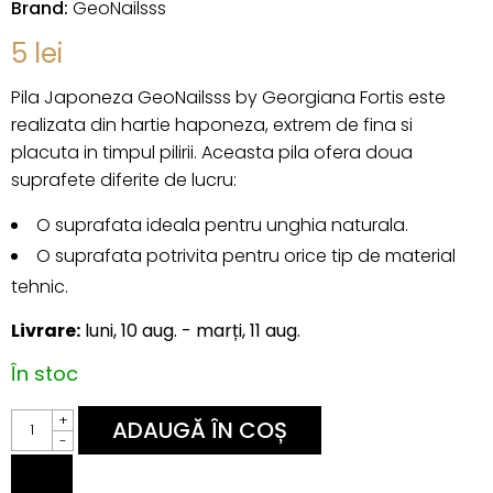
Brand:
GeoNailsss
5
lei
Pila Japoneza GeoNailsss by Georgiana Fortis este
realizata din hartie haponeza, extrem de fina si
placuta in timpul pilirii. Aceasta pila ofera doua
suprafete diferite de lucru:
O suprafata ideala pentru unghia naturala.
O suprafata potrivita pentru orice tip de material
tehnic.
Livrare:
luni, 10 aug. - marți, 11 aug.
În stoc
Pila
+
ADAUGĂ ÎN COȘ
Japoneza
-
GeoNailsss
quantity