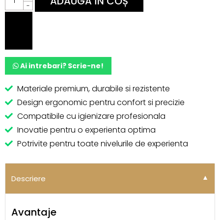
ADAUGĂ ÎN COȘ
de
-
freza
carbid
con
verde
GeoNailsss
L-
Ai intrebari? Scrie-ne!
14,0
mm,
Ø6,0
Materiale premium, durabile si rezistente
mm
quantity
Design ergonomic pentru confort si precizie
Compatibile cu igienizare profesionala
Inovatie pentru o experienta optima
Potrivite pentru toate nivelurile de experienta
Alternative:
Descriere
▼
Avantaje