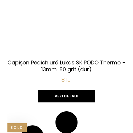
Capișon Pedichiură Lukas SK PODO Thermo –
13mm, 80 grit (dur)
8
lei
VEZI DETALII
SOLD