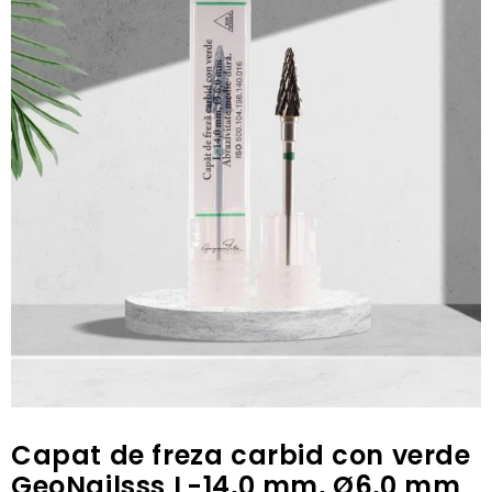
Capat de freza carbid con verde
GeoNailsss L-14,0 mm, Ø6,0 mm