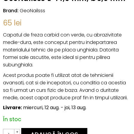
Brand:
GeoNailsss
65
lei
Capatul de freza carbid con verde, cu abrazivitate
medie-dura, este conceput pentru indepartarea
materialului tehnic de pe placa unghiala. Datorita
formei sale ascutite, este ideal si pentru pilirea
subunghiala.
Acest produs poate fi utilizat atat de tehnicienii
avansati, cat si de incepatori, cu conditia ca acestia
sa fi urmat un curs fizic de baza. Avand o duritate
medie, acest capat produce praf fin in timpul utilizarii.
Livrare:
miercuri, 12 aug. - joi, 13 aug.
În stoc
Capat
+