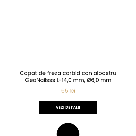
Capat de freza carbid con albastru
GeoNailsss L-14,0 mm, Ø6,0 mm
65
lei
VEZI DETALII